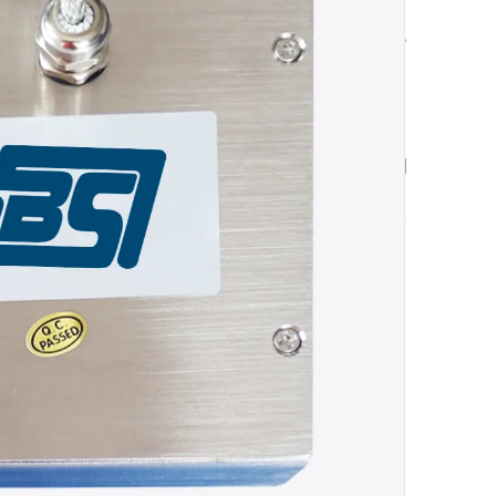
ico IP68 antivandálico de acero inoxidable
ión industrial LED en cuatro colores
, PS2, RS232 y RS485 para integración fácil
to sobremesa para kioscos y autoservicio
modelo te conviene más?
erencias clave para que elijas según tus
TE AYUDAMOS A ELEGIR
al
BKY-A88KP-BL-DT
de 12 teclas en acero
seño compacto de sobremesa,
IP68
y
ara uso intensivo en entornos hostiles. Ofrece
 en
blanco, azul, rojo o verde
, teclas de carbono