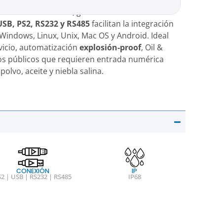
nes de actuaciones
, garantizando fiabilidad a
USB, PS2, RS232 y RS485
facilitan la integración
Windows, Linux, Unix, Mac OS y Android. Ideal
vicio, automatización
explosión‑proof
, Oil &
cos públicos que requieren entrada numérica
polvo, aceite y niebla salina.
CONEXIÓN
IP
S2 | USB | RS232 | RS485
IP68