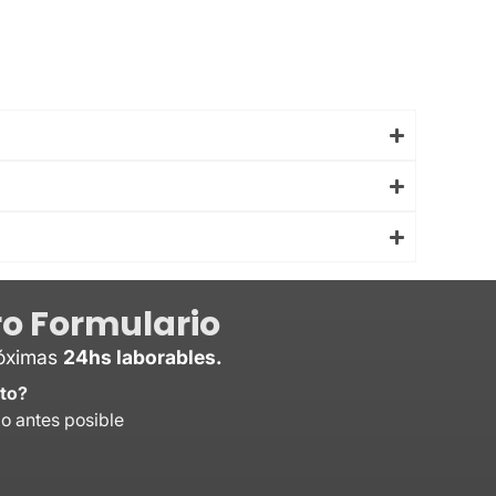
o Formulario
róximas
24hs laborables.
to?
lo antes posible