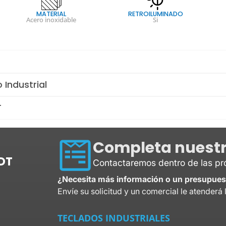
MATERIAL
RETROILUMINADO
Acero inoxidable
Si
 Industrial
T
Completa nuestr
DT
Contactaremos dentro de las p
¿Necesita más información o un presupues
Envíe su solicitud y un comercial le atenderá 
TECLADOS INDUSTRIALES