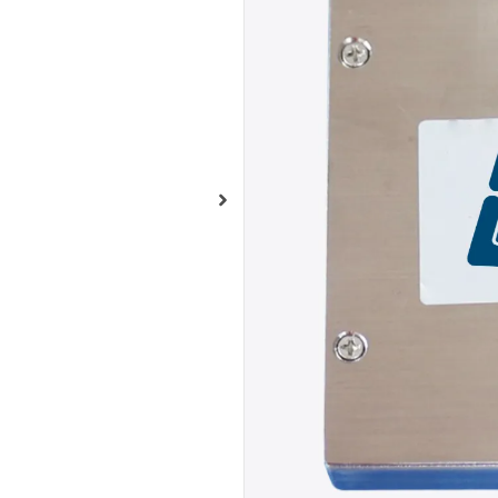
Teclado numér
Retroiluminac
disponibles
Interfaces USB
Diseño compac
¿No sabes qué 
Analizamos las dif
necesidades.
Teclado numérico industri
inoxidable
SUS304
, con di
estructura
antivandálica
p
retroiluminación industrial