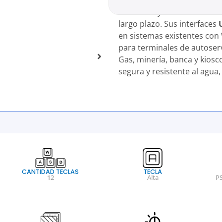
sobre oro y más de
5 millo
largo plazo. Sus interfaces
en sistemas existentes con 
para terminales de autoser
Gas, minería, banca y kios
segura y resistente al agua, 
CANTIDAD TECLAS
TECLA
12
Alta
P