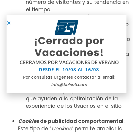
número de visitantes y su tendencia en
el tiempo.
Identificar de forma anónima los
contenidos más visitados y por lo tanto
más atractivos para los usuarios.
¡Cerrado por
Saber si el usuario que está accediendo
es nuevo o repite visita.
Vacaciones!
Importante: Salvo que el usuario decida
registrarse en un servicio de la Web
,
la
CERRAMOS POR VACACIONES DE VERANO
“
Cookie
” nunca irá asociada a ningún
DESDE EL 10/08 AL 16/08
dato de carácter personal que pueda
Por consultas Urgentes contactar al email:
identificarle. Dichas Cookies sólo serán
info@belsati.com
utilizadas con propósitos estadísticos
que ayuden a la optimización de la
experiencia de los Usuarios en el sitio.
Cookies
de publicidad comportamental
:
Este tipo de “
Cookies
” permite ampliar la