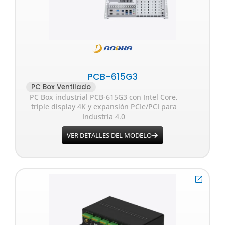
PCB-615G3
PC Box Ventilado
PC Box industrial PCB-615G3 con Intel Core,
triple display 4K y expansión PCIe/PCI para
Industria 4.0
VER DETALLES DEL MODELO