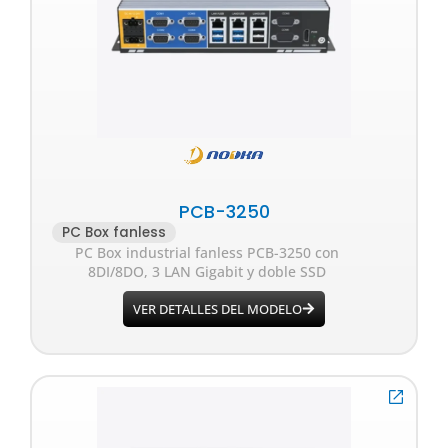
PCB-3250
PC Box fanless
PC Box industrial fanless PCB-3250 con
8DI/8DO, 3 LAN Gigabit y doble SSD
VER DETALLES DEL MODELO