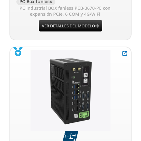
PC Box fanless
PC industrial BOX fanless PCB-3670-PE con
expansión PCIe, 6 COM y 4G/WiFi
VER DETALLES DEL MODELO