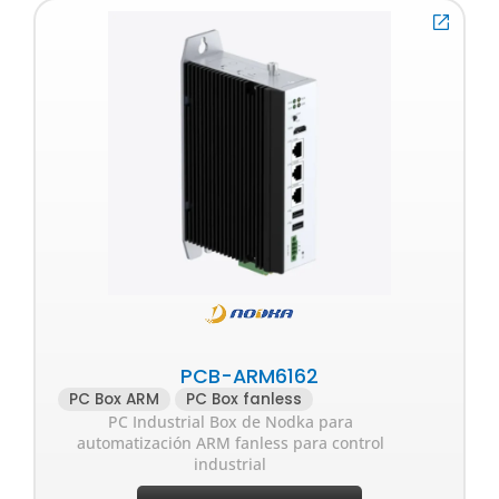
PCB-ARM6162
PC Box ARM
PC Box fanless
PC Industrial Box de Nodka para
automatización ARM fanless para control
industrial