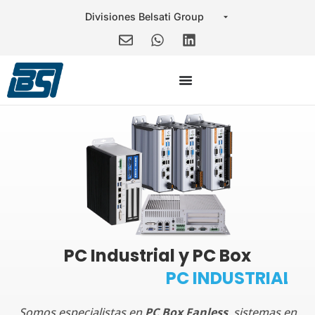
PC Industrial y PC Box
P
C
I
N
D
U
S
T
R
I
A
L
(
T
Somos especialistas en
PC Box Fanless
, sistemas en