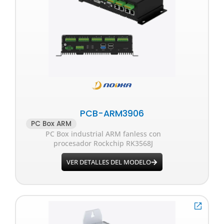
PCB-ARM3906
PC Box ARM
PC Box industrial ARM fanless con
procesador Rockchip RK3568J
VER DETALLES DEL MODELO