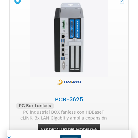
PCB-3625
PC Box fanless
PC industrial BOX fanless con HDBaseT
eLINK, 3x LAN Gigabit y amplia expansión
VER DETALLES DEL MODELO