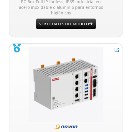
PC Box Full IP fanless, IP65 industrial en
acero inoxidable o aluminio para entornos
higiénicos
VER DETALLES DEL MODELO