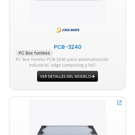
PCB-3240
PC Box fanless
PC Box fanless PCB-3240 para automatización
industrial, edge computing y IIoT
VER DETALLES DEL MODELO