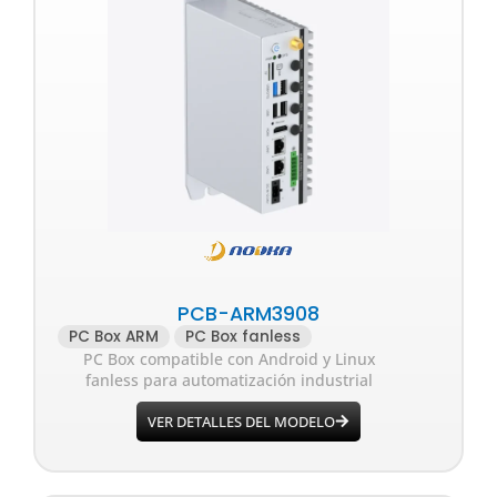
PCB-ARM3908
PC Box ARM
PC Box fanless
PC Box compatible con Android y Linux
fanless para automatización industrial
VER DETALLES DEL MODELO