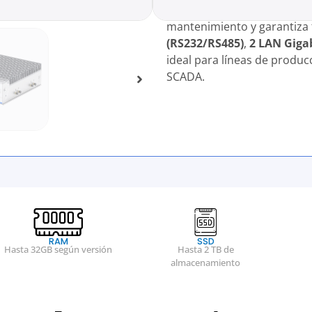
de
aleación aluminio‑mag
mantenimiento y garantiza f
(RS232/RS485)
,
2 LAN Giga
ideal para líneas de producc
SCADA.
RAM
SSD
Hasta 32GB según versión
Hasta 2 TB de
almacenamiento