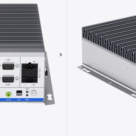
PC Box indust
Compatible In
Soporta doble
Amplio rango 
¿No sabes qué 
Analizamos las dif
necesidades.
El
PC Box fanless PCB-367
rendimiento diseñado para 
computing en entornos exi
hasta 32 GB de
memoria D
M.2 SSD
y doble pantalla i