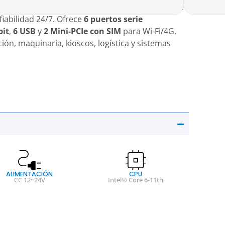
nesio
sin ventilador mejora la disipación, reduce
iabilidad 24/7. Ofrece
6 puertos serie
bit
,
6 USB
y
2 Mini‑PCIe con SIM
para Wi‑Fi/4G,
ión, maquinaria, kioscos, logística y sistemas
ALIMENTACIÓN
CPU
CC 12~24V
Intel® Core 6-11th