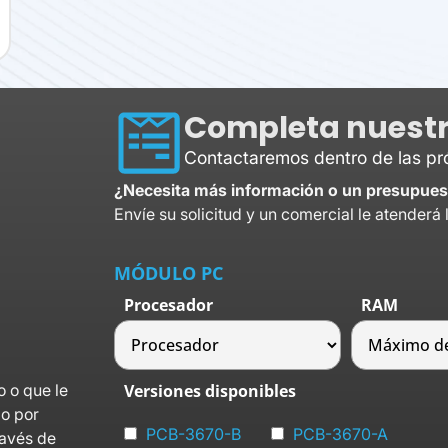
Completa nuestr
Contactaremos dentro de las p
¿Necesita más información o un presupues
Envíe su solicitud y un comercial le atenderá 
MÓDULO PC
Procesador
RAM
o o que le
Versiones disponibles
lo por
PCB-3670-B
PCB-3670-A
ravés de