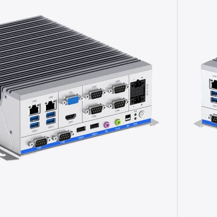
rial fanless de aleación aluminio‑magnesio
tel Core 6ª a 11ª generación 35W
 pantalla HDMI 4K y VGA independiente
de temperatura y alimentación DC 12–24 V
modelo te conviene más?
erencias clave para que elijas según tus
TE AYUDAMOS A ELEGIR
0 de Nodka
es un
PC industrial fanless
de alto
aplicaciones de automatización, control y edge
gentes. Incorpora
CPU Intel Core 6ª–11ª Gen
,
DR4
, almacenamiento combinado
2,5″ SATA +
ndependiente
HDMI 4K + VGA
. Su chasis