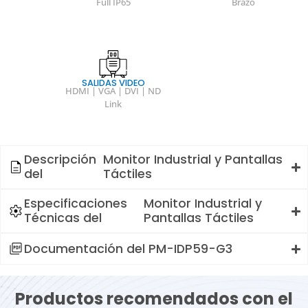
Full IP65
Brazo
SALIDAS VIDEO
HDMI | VGA | DVI | ND
Link
Descripción
Monitor Industrial y Pantallas
del
Táctiles
Especificaciones
Monitor Industrial y
Técnicas del
Pantallas Táctiles
Documentación del PM-IDP59-G3
Productos recomendados con el