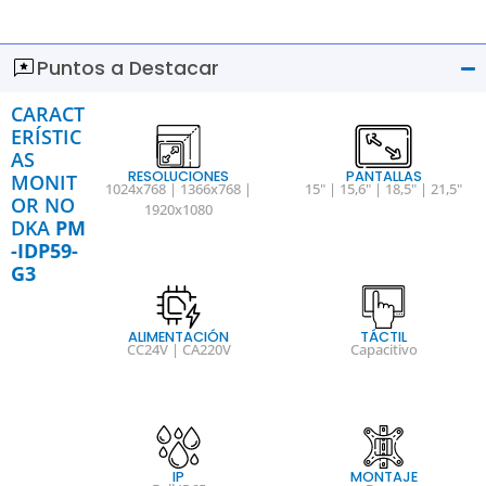
Puntos a Destacar
CARACT
ERÍSTIC
AS
RESOLUCIONES
PANTALLAS
MONIT
1024x768 | 1366x768 |
15" | 15,6" | 18,5" | 21,5"
OR NO
1920x1080
DKA
PM
-IDP59-
G3
ALIMENTACIÓN
TÁCTIL
CC24V | CA220V
Capacitivo
IP
MONTAJE