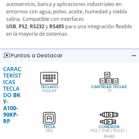
autoservicio, banca y aplicaciones industriales en
entornos con agua, polvo, aceite, humedad y niebla
salina. Compatible con interfaces
USB
,
PS2
,
RS232
y
RS485
para una integración flexible
en la mayoría de sistemas.
Puntos a Destacar
CARAC
TERÍST
ICAS
TECLADO
CANTIDAD TECLAS
TECLA
Keypad
16
DO
BK
Y-
A100-
90KP-
RP
TECLA
CONEXIÓN
Alta
PS2 | USB | RS232 |
RS485