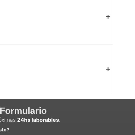
Formulario
róximas
24hs laborables.
sto?