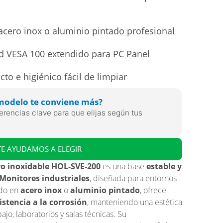
acero inox o aluminio pintado profesional
d VESA 100 extendido para PC Panel
o e higiénico fácil de limpiar
modelo te conviene más?
erencias clave para que elijas según tus
TE AYUDAMOS A ELEGIR
ro inoxidable HOL-SVE-200
es una base
estable y
 Monitores industriales
, diseñada para entornos
ado en
acero inox
o
aluminio pintado
, ofrece
istencia a la corrosión
, manteniendo una estética
jo, laboratorios y salas técnicas. Su