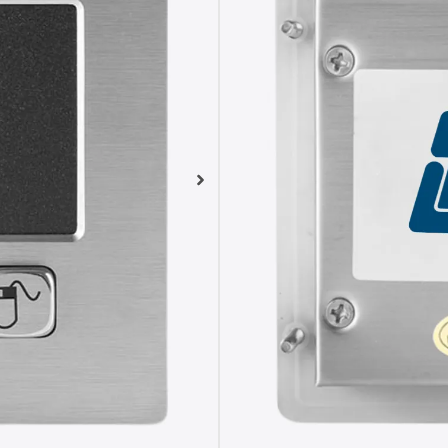
Touchpad de a
industriales
Panel táctil 9
Interfaz USB 
operativos
¿No sabes qué 
Analizamos las dif
necesidades.
El
teclado BKY-A95TP
es u
95 x 95 mm, sellado
IP65
par
Incluye
2 teclas de ratón
de
un control rápido y preciso
construcción robusta con fr
junta de
silicona
perimetral 