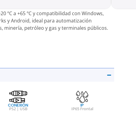
lina. Ofrece interfaz
USB/PS2
, amplia
-20 ºC a +65 ºC y compatibilidad con Windows,
rks y Android, ideal para automatización
s, minería, petróleo y gas y terminales públicos.
CONEXIÓN
IP
PS2 | USB
IP65 Frontal