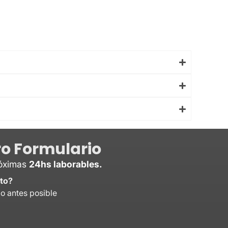
o Formulario
róximas
24hs laborables.
to?
lo antes posible