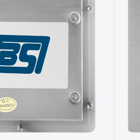
cero inoxidable IP65 para entornos
5x95mm con 2 teclas de ratón selladas
PS2 y amplia compatibilidad de sistemas
modelo te conviene más?
erencias clave para que elijas según tus
TE AYUDAMOS A ELEGIR
n
touchpad industrial de acero inoxidable
de
a uso intensivo en entornos exigentes.
 acero inoxidable, dinámicamente selladas, para
 del cursor en aplicaciones profesionales. Su
ontal de acero cepillado, electrónica protegida y
garantiza resistencia a lluvia directa, agua,